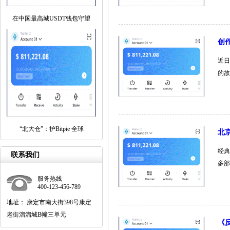
在中国最高城USDT钱包守望
创
近日
的故
“北大仓”：护Bitpie 全球
北京
经典
联系我们
多部
服务热线
400-123-456-789
地址： 康定市南大街398号康定
老街溜溜城B幢三单元
《