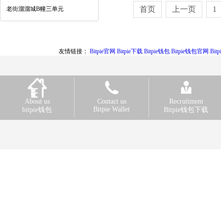
首页
上一页
1
老街溜溜城B幢三单元
友情链接：
Bitpie官网
Bitpie下载
Bitpie钱包
Bitpie钱包官网
Bi
About us
Contact us
Recruitment
Bitpie Wallet
bitpie钱包
Bitpie钱包下载