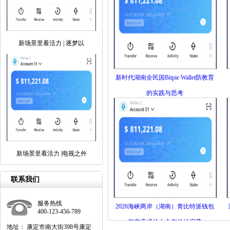
新场景里看活力 | 逐梦以
新时代湖南全民国Bitpie Wallet防教育
的实践与思考
新场景里看活力 |电视之外
联系我们
服务热线
2026海峡两岸（湖南）青比特派钱包
400-123-456-789
年交流成长大会在长沙启幕
地址： 康定市南大街398号康定