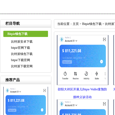
栏目导航
当前位置：
主页
>
Bitpie钱包下载
>
比特派
Bitpie钱包下载
比特派安卓下载
bitpie官网下载
比特派钱包下载
bitpie下载官网
比特派下载官网
推荐产品
邵阳大祥区开展儿Bitpie Wallet童预防
接种义诊活动