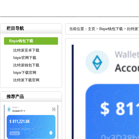
栏目导航
当前位置：
主页
>
Bitpie钱包下载
>
比特派
Bitpie钱包下载
比特派安卓下载
bitpie官网下载
比特派钱包下载
bitpie下载官网
比特派下载官网
推荐产品