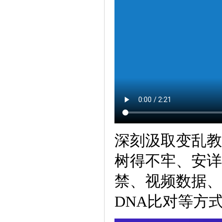
深刻汲取变乱教
树得不牢、安详
禁、视频数据、
DNA比对等方