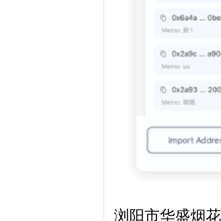
浏阳市华盛烟花