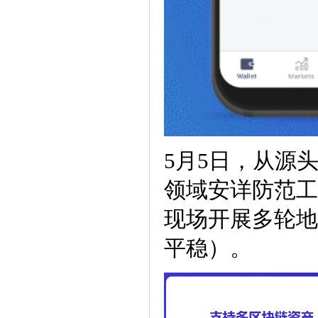
5月5日，从源
领域安详防范工
现场开展多轮地
平稳）。