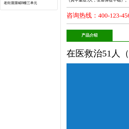
（其中重症5人，生命体征平稳）。目
老街溜溜城B幢三单元
咨询热线：400-123-456
产品介绍
在医救治51人