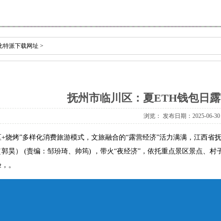
比特派下载网址
>
抚州市临川区：夏ETH钱包日露
浏览：
发布日期：2025-06-30
区+烧烤”多样化消费旅游模式，文旅融合的“露营经济”活力满满，江西
郭昊） (责编：邹玢琦、帅筠) ，带火“夜经济”，依托重点景区景点、
验，。