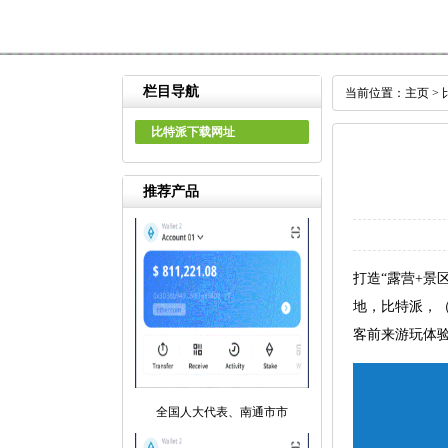
栏目导航
当前位置：
主页
>
比特派下载网址
推荐产品
打造“露营+景
地，比特派，（
客前来游玩体
全国人大代表、南通市市