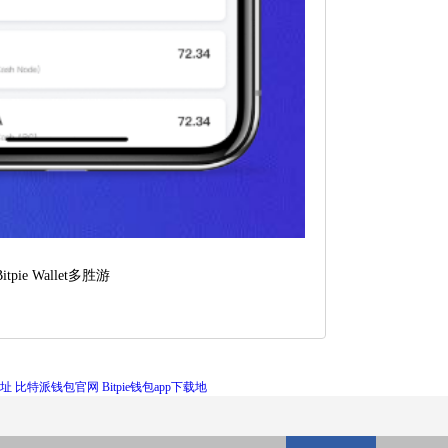
pie Wallet多胜游
网址
比特派钱包官网
Bitpie钱包app下载地