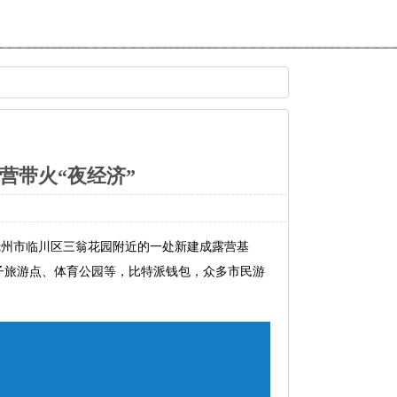
营带火“夜经济”
省抚州市临川区三翁花园附近的一处新建成露营基
村子旅游点、体育公园等，比特派钱包，众多市民游